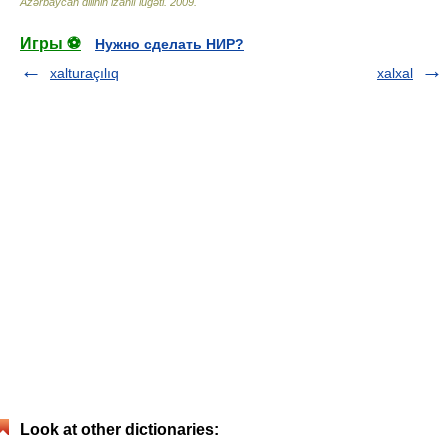
Azərbaycan dilinin izahlı lüğəti
.
2009
.
Игры ⚽
Нужно сделать НИР?
xalturaçılıq
xalxal
Look at other dictionaries: