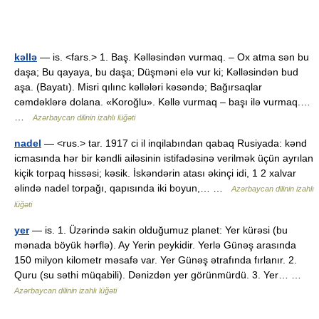
kəllə
— is. <fars.> 1. Baş. Kəlləsindən vurmaq. – Ox atma sən bu
daşa; Bu qayaya, bu daşa; Düşməni elə vur ki; Kəlləsindən bud
aşa. (Bayatı). Misri qılınc kəllələri kəsəndə; Bağırsaqlar
cəmdəklərə dolana. «Koroğlu». Kəllə vurmaq – başı ilə vurmaq.…
…
Azərbaycan dilinin izahlı lüğəti
nadel
— <rus.> tar. 1917 ci il inqilabından qabaq Rusiyada: kənd
icmasında hər bir kəndli ailəsinin istifadəsinə verilmək üçün ayrılan
kiçik torpaq hissəsi; kəsik. İskəndərin atası əkinçi idi, 1 2 xalvar
əlində nadel torpağı, qapısında iki boyun,… …
Azərbaycan dilinin izahlı
lüğəti
yer
— is. 1. Üzərində sakin olduğumuz planet: Yer kürəsi (bu
mənada böyük hərflə). Ay Yerin peykidir. Yerlə Günəş arasında
150 milyon kilometr məsafə var. Yer Günəş ətrafında fırlanır. 2.
Quru (su səthi müqabili). Dənizdən yer görünmürdü. 3. Yer… …
Azərbaycan dilinin izahlı lüğəti