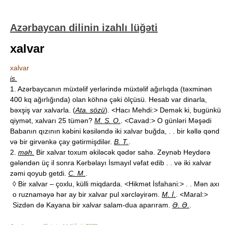
Azərbaycan dilinin izahlı lüğəti
xalvar
xalvar
is.
1. Azərbaycanın müxtəlif yerlərində müxtəlif ağırlıqda (təxminən
400 kq ağırlığında) olan köhnə çəki ölçüsü. Hesab var dinarla,
bəxşiş var xalvarla. (
Ata. sözü
). <Hacı Mehdi:> Demək ki, bugünkü
qiymət, xalvarı 25 tümən?
M. S. O.
. <Cavad:> O günləri Məşədi
Babanın qızının kəbini kəsiləndə iki xalvar buğda, . . bir kəllə qənd
və bir girvənkə çay gətirmişdilər.
B. T.
.
2.
məh.
Bir xalvar toxum əkiləcək qədər sahə. Zeynəb Heydərə
gələndən üç il sonra Kərbəlayı İsmayıl vəfat edib . . və iki xalvar
zəmi qoyub getdi.
C. M.
.
◊ Bir xalvar – çoxlu, külli miqdarda. <Hikmət İsfahani:> . . Mən axı
o ruznaməyə hər ay bir xalvar pul xərcləyirəm.
M. İ.
. <Maral:>
Sizdən də Kayana bir xalvar salam-dua aparıram.
Ə. Ə.
.