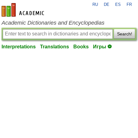
RU
DE
ES
FR
en-academic.com
Academic Dictionaries and Encyclopedias
Search!
Interpretations
Translations
Books
Игры ⚽