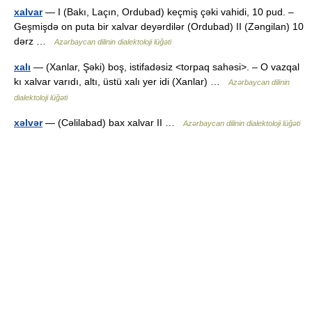
xalvar
— I (Bakı, Laçın, Ordubad) keçmiş çəki vahidi, 10 pud. –
Geşmişdə on puta bir xalvar deyərdilər (Ordubad) II (Zəngilan) 10
dərz …
Azərbaycan dilinin dialektoloji lüğəti
xalı
— (Xanlar, Şəki) boş, istifadəsiz <torpaq sahəsi>. – O vazqal
kı xalvar varıdı, altı, üstü xalı yer idi (Xanlar) …
Azərbaycan dilinin
dialektoloji lüğəti
xəlvər
— (Cəlilabad) bax xalvar II …
Azərbaycan dilinin dialektoloji lüğəti